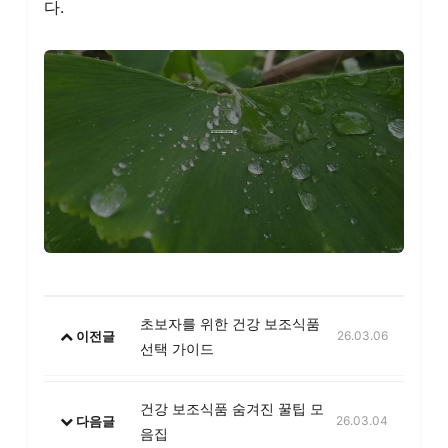
다.
초보자를 위한 건강 보조식품
이전글
26.03.06
선택 가이드
건강 보조식품 숨겨진 꿀팁 모
다음글
26.03.04
음집